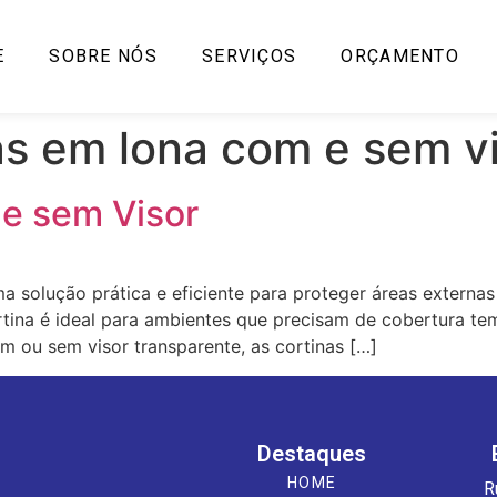
E
SOBRE NÓS
SERVIÇOS
ORÇAMENTO
as em lona com e sem v
e sem Visor
 solução prática e eficiente para proteger áreas externas
rtina é ideal para ambientes que precisam de cobertura te
om ou sem visor transparente, as cortinas […]
Destaques
HOME
R