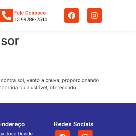
Fale Conosco
15 99788-7510
isor
 contra sol, vento e chuva, proporcionando
mporária ou ajustável, oferecendo
Endereço
Redes Sociais
ua José Devide