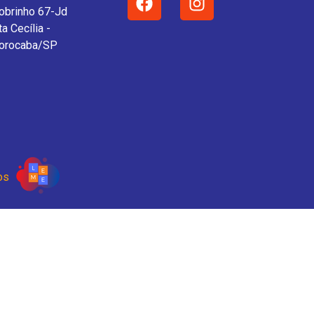
obrinho 67-Jd
ta Cecília -
orocaba/SP
os